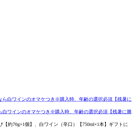
ら白ワインのオマケつき※購入時、年齢の選択必須【残暑に勝
【約70g×1個】、白ワイン（辛口）【750ml×1本】ギフトに