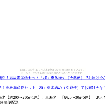
[PR] この広告は3ヶ月以上更新がないため表示されています。
ホームページを更新後24時間以内に表示されなくなります。
料！高級海産物セット「梅」※氷締め（冷蔵便）でお届け今な
00〜250g×1尾】、車海老 【約20〜30g×5尾】、あわび
♪冷蔵便配送