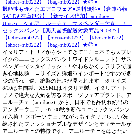
機能性も優れたエアロウェア●送料無料●【倉庫移転
SALE★在庫処分】【新サイズ追加】anniluce
Unisex Pantsアニルーチェ サスペンダー付き ユニ
セックスパンツ【楽天国際配送対象商品N_0327】
【ladies-mb0222】【mens-mb0222】【kbm-mb0222】
【shoes-mb0222】【bag-mb0222】★◎▼
イタリア・トリノからやってきてここ日本でも大ブレ
イクのユニセックスパンツ！ワイドシルエットにサス
ペンダーでスタイリッシュ！やわらかくサラサラで履
き心地抜群。→サイズと詳細※インポートですので多
少の汚れ、傷、縫製の荒さが見られます。※サイズ
8/10は中国製、XSSMLはイタリア製。イタリア・ト
リノで絶大な人気を誇るスポーツウェアブランド、ア
ニルーチェ（anniluce）から、日本でも品切れ続出の
アンダーウェア、'07-'08秋冬新作ユニセックスパンツ
が入荷！ スポーツウェアながらもイタリアらしい洗
練されたファッショナブルなデザインとディテールが
アニルーチェの特徴です。 アニルーチェをはきたい