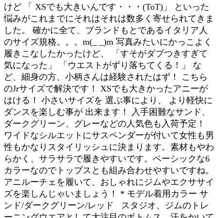
けど 「 XSでも大きいんです・・・(ToT)」 といった
悩みがこれまでにそれはそれは数多く寄せられてきま
した。 確かに全て、ブランドもとであるイタリア人
のサイズ規格。。。m(_ _)m 写真みたいにかっこよく
履きこなしたかったけど、 「すそがダブつきすぎて
気になった」 「ウエストがずり落ちてくる！」 な
ど、細身の方、小柄さんは経験されたはず！ こちら
のJrサイズで解決です！ XSでも大きかったアニーが
はける！ 小さいサイズを 選ぶ事により、 より軽快に
ダンスを楽しむ事が 出来ます！ 入手困難なサンド、
ダークグリーン、グレーなどの人気色も入荷予定！
ワイドなシルエットにサスペンダーが付いて女性も男
性もかなりスタイリッシュに決まります。素材もやわ
らかく、サラサラで履きやすいです。ベーシックな6
カラーなのでトップスとも組み合わせやすいですね。
アニルーチェを履いて、おしゃれにジムやエクササイ
ズを楽しんじゃいましょう！ * モデル着用カラー サ
ンド/ダークグリーン/レッド スタジオ、ジムのトレ
ーニングウエアとして大注目のボトムス。汗をかいて