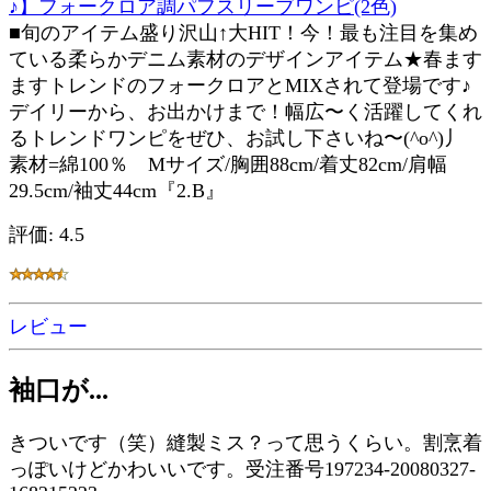
♪】フォークロア調パフスリーブワンピ(2色)
■旬のアイテム盛り沢山↑大HIT！今！最も注目を集め
ている柔らかデニム素材のデザインアイテム★春ます
ますトレンドのフォークロアとMIXされて登場です♪
デイリーから、お出かけまで！幅広〜く活躍してくれ
るトレンドワンピをぜひ、お試し下さいね〜(^o^)丿
素材=綿100％ Mサイズ/胸囲88cm/着丈82cm/肩幅
29.5cm/袖丈44cm『2.B』
評価: 4.5
レビュー
袖口が...
きついです（笑）縫製ミス？って思うくらい。割烹着
っぽいけどかわいいです。受注番号197234-20080327-