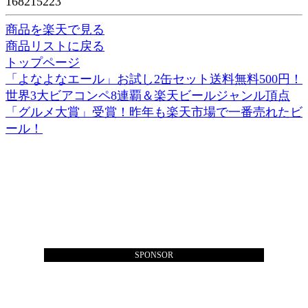
168215223
商品を楽天で見る
商品リストに戻る
トップページ
「よなよなエール」お試し2缶セット送料無料500円！
世界3大ビアコンペ8連覇＆楽天ビールジャンル頂点
「グルメ大賞」受賞！昨年も楽天市場で一番売れたビ
ール！
SPONSOR