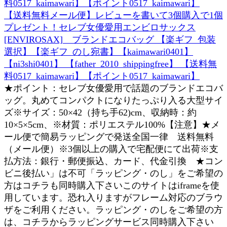
【送料無料メール便】レビューを書いて3個購入で1個
プレゼント！セレブ女優愛用エンビロサックス
[ENVIROSAX] ブランドエコバッグ 【楽ギフ_包装
選択】【楽ギフ_のし宛書】【kaimawari0401】
【ni3shi0401】 【father_2010_shippingfree】 【送料無
料0517_kaimawari】【ポイント0517_kaimawari】
★ポイント：セレブ女優愛用で話題のブランドエコバ
ッグ。丸めてコンパクトになりたっぷり入る大型サイ
ズ※サイズ：50×42（持ち手62)cm、収納時：約
10×5×5cm、※材質：ポリエステル100%【注意】★メ
ール便で簡易ラッピングで発送全国一律 送料無料
（メール便）※3個以上の購入で宅配便にて出荷※支
払方法：銀行・郵便振込、カード、代金引換 ★コン
ビニ後払い」は不可「ラッピング・のし」をご希望の
方はコチラも同時購入下さいこのサイトはiframeを使
用しています。恐れ入りますがフレーム対応のブラウ
ザをご利用ください。ラッピング・のしをご希望の方
は、コチラからラッピングサービス同時購入下さい