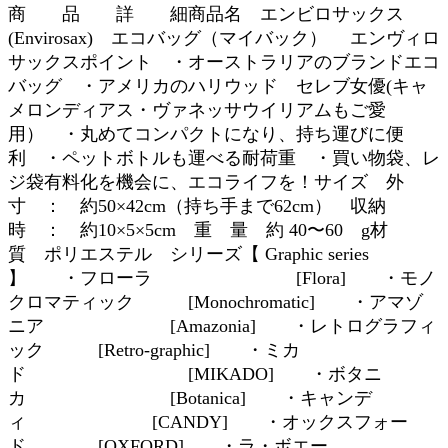
商 品 詳 細商品名 エンビロサックス
(Envirosax) エコバッグ（マイバック） エンヴィロ
サックスポイント ・オーストラリアのブランドエコ
バッグ ・アメリカのハリウッド セレブ女優(キャ
メロンディアス・ヴァネッサウイリアムもご愛
用） ・丸めてコンパクトになり、持ち運びに便
利 ・ペットボトルも運べる耐荷重 ・買い物袋、レ
ジ袋有料化を機会に、エコライフを！サイズ 外
寸 ： 約50×42cm（持ち手まで62cm） 収納
時 ： 約10×5×5cm 重 量 約 40〜60 g材
質 ポリエステル シリーズ【 Graphic series
】 ・フローラ [Flora] ・モノ
クロマティック [Monochromatic] ・アマゾ
ニア [Amazonia] ・レトログラフィ
ック [Retro-graphic] ・ミカ
ド [MIKADO] ・ボタニ
カ [Botanica] ・キャンデ
ィ [CANDY] ・オックスフォー
ド [OXFORD] ・ラ・ボエー