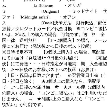
ム [la Boheme] ・オリガ
ミ [Origami] ・ミッドナイト サ
ファリ [Midnight safari] ・オアシ
ス [Oasis]決済方法 銀行振込／郵便
振替／クレジットカード／代金引換 ※コンビニ後払
いは、3個以上の購入の場合、可能です。送 料 全
国一律 送料無料 【1〜2個購入】の場合、メール
便にてお届け（発送後2〜5日後のポスト投函）
※日時指定不可 【3個以上購入】の場合、宅配便
にてお届け（発送後1〜3日後のお届け） 【宅配
便】にて発送・・・日時指定が可能納 期 入金確認
後 2〜6日後のお客様ポストへの投函（お届け）
（土日・祝日は日数に含まず） ※翌営業日出荷（土
日・祝日を除く） ★3個以上の購入なら、宅配便
で 1〜3日後のお届け備 考 ★メール便（2個以内
の購入）の場合、「コンビニ後払い」はご利用いただ
けません。 → ★3個以上のご購入なら「コンビニ
後払い」が可能です。