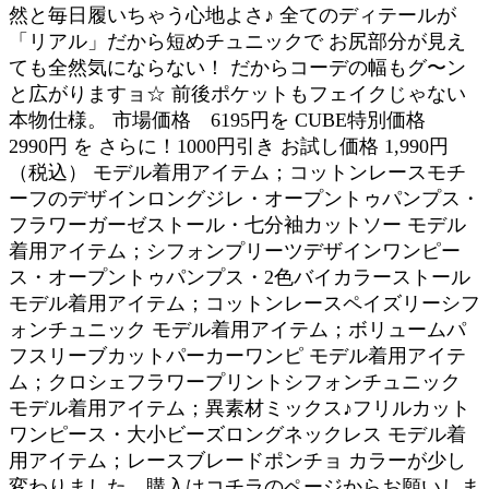
然と毎日履いちゃう心地よさ♪ 全てのディテールが
「リアル」だから短めチュニックで お尻部分が見え
ても全然気にならない！ だからコーデの幅もグ〜ン
と広がりますョ☆ 前後ポケットもフェイクじゃない
本物仕様。 市場価格 6195円を CUBE特別価格
2990円 を さらに！1000円引き お試し価格 1,990円
（税込） モデル着用アイテム；コットンレースモチ
ーフのデザインロングジレ・オープントゥパンプス・
フラワーガーゼストール・七分袖カットソー モデル
着用アイテム；シフォンプリーツデザインワンピー
ス・オープントゥパンプス・2色バイカラーストール
モデル着用アイテム；コットンレースペイズリーシフ
ォンチュニック モデル着用アイテム；ボリュームパ
フスリーブカットパーカーワンピ モデル着用アイテ
ム；クロシェフラワープリントシフォンチュニック
モデル着用アイテム；異素材ミックス♪フリルカット
ワンピース・大小ビーズロングネックレス モデル着
用アイテム；レースブレードポンチョ カラーが少し
変わりました。購入はコチラのページからお願いしま