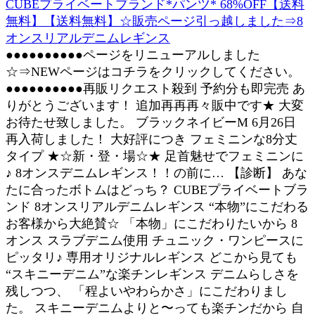
CUBEプライベートブランド*パンツ* 68%OFF【送料
無料】【送料無料】☆販売ページ引っ越しました⇒8
オンスリアルデニムレギンス
●●●●●●●●●●ページをリニューアルしました
☆⇒NEWページはコチラをクリックしてください。
●●●●●●●●●●再販リクエスト殺到 予約分も即完売 あ
りがとうございます！ 追加再再再々販中です★ 大変
お待たせ致しました。 ブラックネイビーM 6月26日
再入荷しました！ 大好評につき フェミニンな8分丈
タイプ ★☆新・登・場☆★ 足首魅せでフェミニンに
♪ 8オンスデニムレギンス！！の前に… 【診断】 あな
たに合ったボトムはどっち？ CUBEプライベートブラ
ンド 8オンスリアルデニムレギンス “本物”にこだわる
お客様から大絶賛☆ 「本物」にこだわりたいから 8
オンス スラブデニム使用 チュニック・ワンピースに
ピッタリ♪ 専用オリジナルレギンス どこから見ても
“スキニーデニム”な楽チンレギンス デニムらしさを
残しつつ、 「程よいやわらかさ」にこだわりまし
た。 スキニーデニムよりと〜っても楽チンだから 自