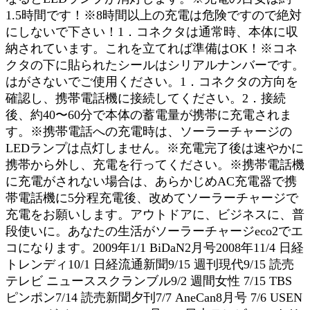
1.5時間です！※8時間以上の充電は危険ですので絶対
にしないで下さい！1．コネクタは通常時、本体に収
納されています。これを立てれば準備はOK！※コネ
クタの下に貼られたシールはシリアルナンバーです。
はがさないでご使用ください。1．コネクタの方向を
確認し、携帯電話機に接続してください。2．接続
後、約40〜60分で本体の蓄電量が携帯に充電されま
す。※携帯電話への充電時は、ソーラーチャージの
LEDランプは点灯しません。※充電完了後は速やかに
携帯から外し、充電を行ってください。※携帯電話機
に充電がされない場合は、あらかじめAC充電器で携
帯電話機に5分程充電後、改めてソーラーチャージで
充電をお願いします。アウトドアに、ビジネスに、普
段使いに。あなたの生活がソーラーチャージeco2でエ
コになります。2009年1/1 BiDaN2月号2008年11/4 日経
トレンディ10/1 日経流通新聞9/15 週刊現代9/15 読売
テレビ ニューススクランブル9/2 週間女性 7/15 TBS
ピンポン7/14 読売新聞夕刊7/7 AneCan8月号 7/6 USEN