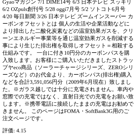
Gyaoマガジン 7/1 DIME14号 6/3 日本テレビ スッキリ
6/2 OZpuls創刊号 5/28 oggi7月号 5/2 ソトコト6月号
4/20 毎日新聞 3/26 日本テレビ ズームインスーパー カ
ーボンオフセットとは 個人の生活や企業活動などに
より排出した二酸化炭素などの温室効果ガスを、クリ
ーンエネルギー事業等を通じ温室効果ガスを削減する
事により生じた排出権を取得しオフセット＝相殺する
仕組みです。 一台に付き10円分のカーボンパスを購
入致します。お客様にご購入いただきましたストラッ
プヤeco商品（ソーラーチャージシリーズ、ZEROシリ
ーズなど）のお代金より、カーボンパス(排出権)購入
などを合計3,591,056円分（2009年6月現在）致しまし
た。※ガラス越しでは十分に充電されません。車内や
窓際での充電ではなく、直射日光での充電をお願い致
します。※携帯電話に接続したままの充電はお勧めで
きません。 このページはFOMA・SoftBank3G用のご
注文ページです。
評価: 4.15