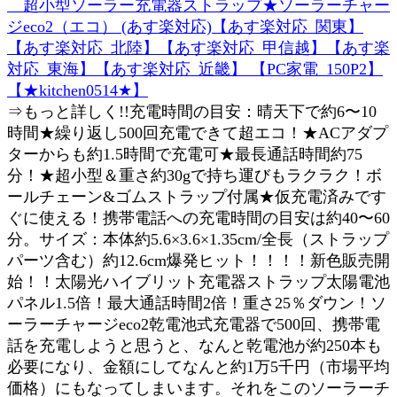
超小型ソーラー充電器ストラップ★ソーラーチャー
ジeco2（エコ） (あす楽対応)【あす楽対応_関東】
【あす楽対応_北陸】【あす楽対応_甲信越】【あす楽
対応_東海】【あす楽対応_近畿】 【PC家電_150P2】
【★kitchen0514★】
⇒もっと詳しく!!充電時間の目安：晴天下で約6〜10
時間★繰り返し500回充電できて超エコ！★ACアダプ
ターからも約1.5時間で充電可★最長通話時間約75
分！★超小型＆重さ約30gで持ち運びもラクラク！ボ
ールチェーン&ゴムストラップ付属★仮充電済みです
ぐに使える！携帯電話への充電時間の目安は約40〜60
分。サイズ：本体約5.6×3.6×1.35cm/全長（ストラップ
パーツ含む）約12.6cm爆発ヒット！！！！新色販売開
始！！太陽光ハイブリット充電器ストラップ太陽電池
パネル1.5倍！最大通話時間2倍！重さ25％ダウン！ソ
ーラーチャージeco2乾電池式充電器で500回、携帯電
話を充電しようと思うと、なんと乾電池が約250本も
必要になり、金額にしてなんと約1万5千円（市場平均
価格）にもなってしまいます。それをこのソーラーチ