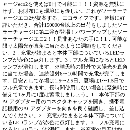
ャージeco2を使えば0円で可能に！！！資源を無駄に
せず、お財布にも環境にも優しい。これがソーラーチ
ャージエコ2が提案する、エコライフです。皆様に好
評いただき、合計150000台以上の出荷をしましたソー
ラーチャージに第二弾が登場！パワーアップしたソー
ラーチャージエコ2！！是非あなたの手に！1．可能な
限り太陽光が直角に当たるように調節をしてくださ
い。2．充電が始まると本体下部についているLEDラ
ンプが赤色に点灯します。3．フル充電になるとLED
ランプが消灯します。※晴天時の野外で太陽光を直角
に当てた場合、連続照射6〜10時間で充電が完了しま
す。目安として冬場は1.5〜2.5日、夏場は1〜1.5日で
フル充電できます。長時間使用しない場合は緊急時に
備えて1ヶ月に1度は蓄電しましょう。1．本体下部の
ACアダプター用のコネクタキャップを開き、携帯電
話機用のACアダプターを向きを良く確認し、差し込
んでください。2．充電が始まると本体下部について
いるLEDランプが赤色に点灯します。3．フル充電に
なるとLEDランプが消灯します。※充電の目安は約