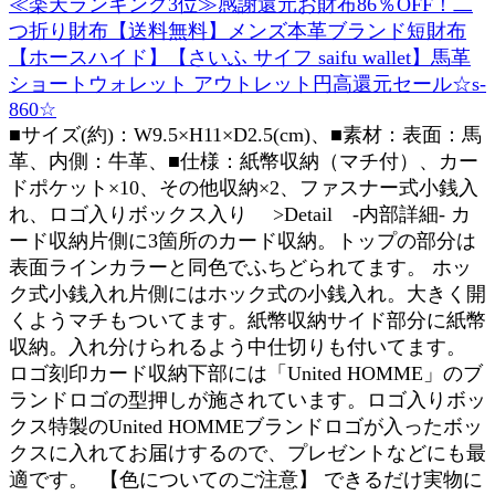
≪楽天ランキング3位≫感謝還元お財布86％OFF！二
つ折り財布【送料無料】メンズ本革ブランド短財布
【ホースハイド】【さいふ サイフ saifu wallet】馬革
ショートウォレット アウトレット円高還元セール☆s-
860☆
■サイズ(約)：W9.5×H11×D2.5(cm)、■素材：表面：馬
革、内側：牛革、■仕様：紙幣収納（マチ付）、カー
ドポケット×10、その他収納×2、ファスナー式小銭入
れ、ロゴ入りボックス入り >Detail -内部詳細- カ
ード収納片側に3箇所のカード収納。トップの部分は
表面ラインカラーと同色でふちどられてます。 ホッ
ク式小銭入れ片側にはホック式の小銭入れ。大きく開
くようマチもついてます。紙幣収納サイド部分に紙幣
収納。入れ分けられるよう中仕切りも付いてます。
ロゴ刻印カード収納下部には「United HOMME」のブ
ランドロゴの型押しが施されています。ロゴ入りボッ
クス特製のUnited HOMMEブランドロゴが入ったボッ
クスに入れてお届けするので、プレゼントなどにも最
適です。 【色についてのご注意】 できるだけ実物に