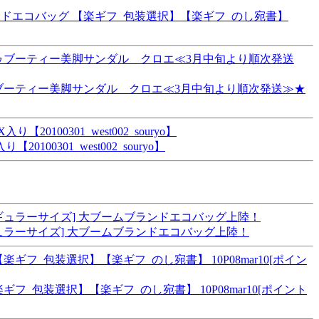
ンドエコバッグ 【楽ギフ_包装選択】【楽ギフ_のし宛書】
ゥブーティー美脚サンダル クロエ≪3月中旬より順次発送≫★
0301_west002_souryo】
rk[レギュラーサイズ] 大ブームブランドエコバッグ上陸！
_包装選択】【楽ギフ_のし宛書】 10P08mar10[ポイント