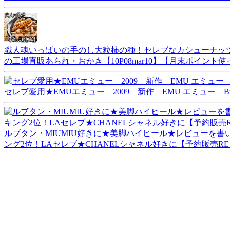
職人魂いっぱいの手のし大粒柿の種！セレブなカシューナッツ入
の工場直販あられ・おかき【10P08mar10】【月末ポイント
セレブ愛用★EMUエミュー 2009 新作 EMU エミュー Bronte
ルブタン・MIUMIU好きに★美脚ハイヒール★レビューを
ング2位！LAセレブ★CHANELシャネル好きに【予約販売R