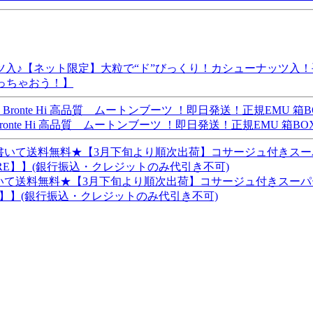
♪【ネット限定】大粒で“ド”びっくり！カシューナッツ入！手の
使っちゃおう！】
 Hi 高品質 ムートンブーツ ！即日発送！正規EMU 箱BOX入り！【2
書いて送料無料★【3月下旬より順次出荷】コサージュ付きスー
E】】(銀行振込・クレジットのみ代引き不可)