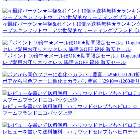
≪最終バーゲン★半額&ポイント10倍≫送料無料★ランキング入賞
ープスキンフットウェアの世界的なリーディングブランド【U
『ポイント 10倍中★メール便OK★期間限定セール』Dogeare
レブ愛用お守りネックレス 馬蹄％OFF 福袋 激安セール
ボアから同色ファーに進化☆カラバリ豊富！\2940⇒\1260折
レビューを書いて送料無料！ハリウッドセレブもヘビロテ☆【RuMe】ルーミー 
ブームブランドエコバッグ上陸！
レビューを書いて送料無料！ハリウッドセレブもヘビロテ☆【RuMe】ルーミー 