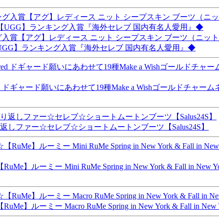
【アグ】レディース ニット シープスキン ブーツ（ニットブーツ）-
GG】ランキング入賞『海外セレブ 国内有名人愛用』◆
d ドギャード願いにあわせて19種Make a Wishゴールドチャ
り返しファー☆セレブ☆ショートムートンブーツ【Salus24S】
Mini RuMe Spring in New York & Fall in
Macro RuMe Spring in New York & Fall i