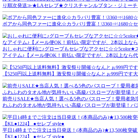
り順次発送≫★LAセレブ★クリスチャンルブタン・ジミーチ
ボアから同色ファーに進化☆カラバリ豊富！\3360⇒\1680☆
おしゃれに便利に♪グローブもセレブなアクセに☆☆5colo
アイテム♪【メール便OK！前払い限定ですが、2本以上なら代引き
【5250円以上送料無料】激安祭り開催☆なんとぉ999円です
前売りSALE★当店人気！選べる5色のバスローブ！愛用者
わふわのタオル地が気持ちいい高級バスローブが新登場！バ
平日14時までご注文は当日発送！(本商品のみ)★13,500枚突破★ 
【KL●1224】 ●セレブ style●