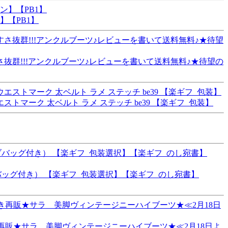
】【PB1】
やすさ抜群!!!アンクルブーツ♪レビューを書いて送料無料♪★待望の
トマーク 太ベルト ラメ ステッチ be39 【楽ギフ_包装】
ブバッグ付き） 【楽ギフ_包装選択】【楽ギフ_のし宛書】
き再販★サラ 美脚ヴィンテージニーハイブーツ★≪2月18日よ