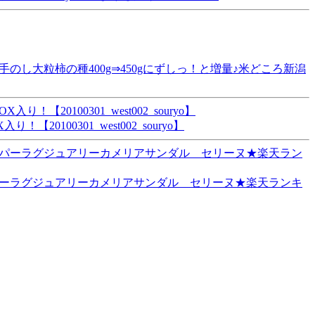
し大粒柿の種400g⇒450gにずしっ！と増量♪米どころ新潟
0100301_west002_souryo】
パーラグジュアリーカメリアサンダル セリーヌ★楽天ランキ