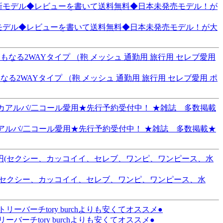
 最新モデル◆レビューを書いて送料無料◆日本未発売モデル！が大
2WAYタイプ （鞄 メッシュ 通勤用 旅行用 セレブ愛用 ポ
★ジェシカアルバ/二コール愛用★先行予約受付中！ ★雑誌 多数掲載★
円(セクシー、カッコイイ、セレブ、ワンピ、ワンピース、水
バーチtory burchよりも安くてオススメ●