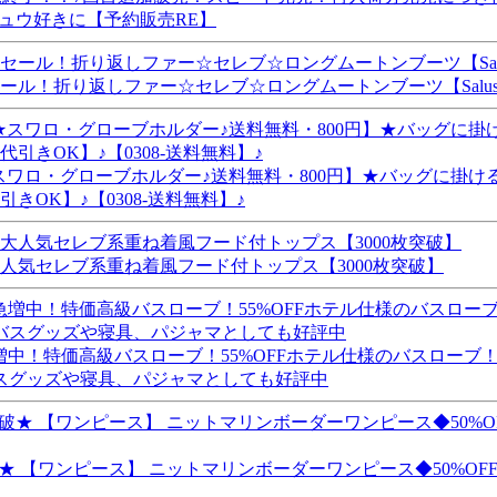
ュウ好きに【予約販売RE】
セール！折り返しファー☆セレブ☆ロングムートンブーツ【Salus
r★スワロ・グローブホルダー♪送料無料・800円】★バッグに
OK】♪【0308-送料無料】♪
大人気セレブ系重ね着風フード付トップス【3000枚突破】
急増中！特価高級バスローブ！55%OFFホテル仕様のバスロー
スグッズや寝具、パジャマとしても好評中
【ワンピース】 ニットマリンボーダーワンピース◆50%OFF sale◆