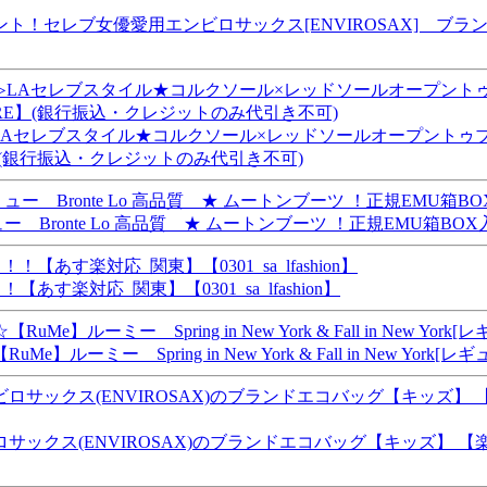
ト！セレブ女優愛用エンビロサックス[ENVIROSAX] ブラ
≫LAセレブスタイル★コルクソール×レッドソールオープント
(銀行振込・クレジットのみ代引き不可)
nte Lo 高品質 ★ ムートンブーツ ！正規EMU箱BOX入り【2010
楽対応_関東】【0301_sa_lfashion】
ー Spring in New York & Fall in New Yo
ス(ENVIROSAX)のブランドエコバッグ【キッズ】 【楽ギフ