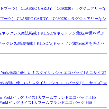
CLASSIC CARDY-「C080930」ラグジュアリーなシ
ームネックレス雑誌掲載！KITSON(キットソン)取扱幸運を呼ぶセ
 New York地球に優しい！スタイリッシュ エコバッグ [ミニサイズ] 大
n New York[ビッグサイズ] 大ブームブランドエコバッグ上陸！