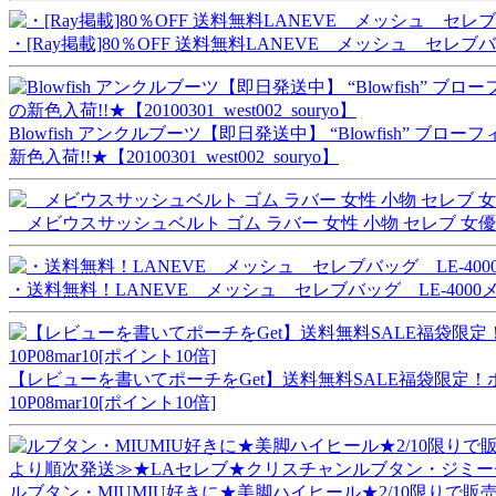
・[Ray掲載]80％OFF 送料無料LANEVE メッシュ セレ
Blowfish アンクルブーツ【即日発送中】 “Blowfis
新色入荷!!★【20100301_west002_souryo】
メビウスサッシュベルト ゴム ラバー 女性 小物 セレブ 女優 
・送料無料！LANEVE メッシュ セレブバッグ LE-40
【レビューを書いてポーチをGet】送料無料SALE福袋限定！
10P08mar10[ポイント10倍]
ルブタン・MIUMIU好きに★美脚ハイヒール★2/10限り