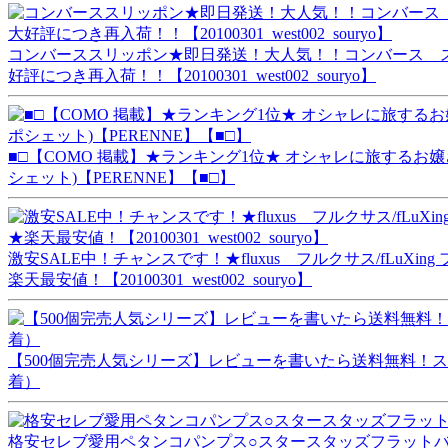
コンバーススリッポン★即日発送！大人気！！コンバース スリッ
好評につき再入荷！！【20100301_west002_souryo】
■□【COMO 掲載】★ランキング1位★ オシャレに旅するお
シェット)【PERENNE】【■□】
激安SALE中！チャンスです！★fluxus フルクサス/fLuX
楽天最安値！【20100301_west002_souryo】
【500個完売人気シリーズ】レビューを書いたら送料無料！ス
着）
格安セレブ愛用ペタンコパンプス○スタースタッズフラットバレーシュー