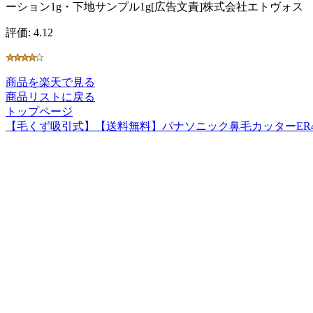
ーション1g・下地サンプル1g[広告文責]株式会社エトヴォス TE
評価: 4.12
商品を楽天で見る
商品リストに戻る
トップページ
【毛くず吸引式】【送料無料】パナソニック鼻毛カッターER430