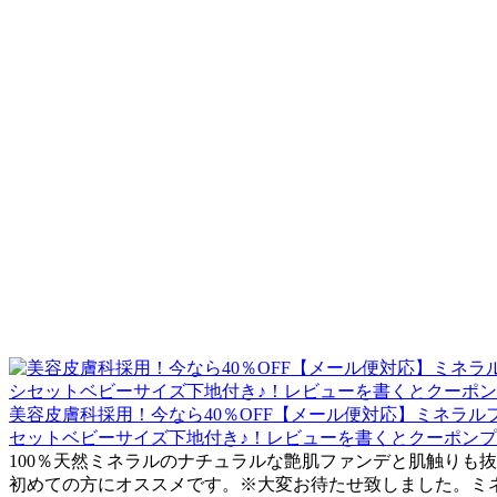
美容皮膚科採用！今なら40％OFF【メール便対応】ミネラ
セットベビーサイズ下地付き♪！レビューを書くとクーポン
100％天然ミネラルのナチュラルな艶肌ファンデと肌触りも
初めての方にオススメです。※大変お待たせ致しました。ミネラ