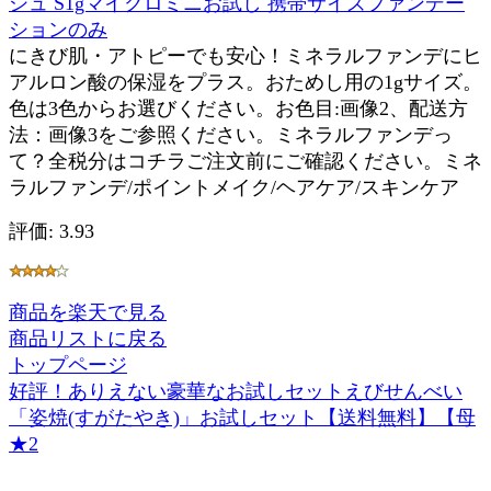
シュ S1gマイクロミニお試し 携帯サイズファンデー
ションのみ
にきび肌・アトピーでも安心！ミネラルファンデにヒ
アルロン酸の保湿をプラス。おためし用の1gサイズ。
色は3色からお選びください。お色目:画像2、配送方
法：画像3をご参照ください。ミネラルファンデっ
て？全税分はコチラご注文前にご確認ください。ミネ
ラルファンデ/ポイントメイク/ヘアケア/スキンケア
評価: 3.93
商品を楽天で見る
商品リストに戻る
トップページ
好評！ありえない豪華なお試しセットえびせんべい
「姿焼(すがたやき)」お試しセット【送料無料】【母
★2