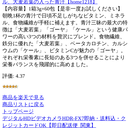
ル、大麦若葉の入った青汁【home1218】
【内容量】1箱3g×60包【是非一度お試しください】
朝晩1杯の青汁で日頃不足しがちなビタミン、ミネラ
ル、食物繊維が手軽に補えます。青汁三昧の最大の特
徴は「大麦若葉」「ゴーヤ」「ケール」という健康パ
ワーの高い3つの材料を贅沢にブレンド。食物繊維、
鉄分に優れた「大麦若葉」、ベータカロチン、カルシ
ウムの「ケール」、ビタミンCが魅力の「ゴーヤ」。
それぞれ栄養素に長短のある3つを併せることにより
栄養バランスを飛躍的に高めました。
評価: 4.37
商品を楽天で見る
商品リストに戻る
トップページ
デジタルHDビデオカメラHDR-FX7即納・送料込・ク
レジットカードOK【即日配送便_関東】