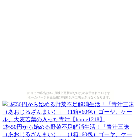
[PR] この広告は3ヶ月以上更新がないため表示されています。
ホームページを更新後24時間以内に表示されなくなります。
1杯50円から始める野菜不足解消生活！「青汁三昧
（あおじるざんまい）」（1箱×60包）ゴーヤ、ケー